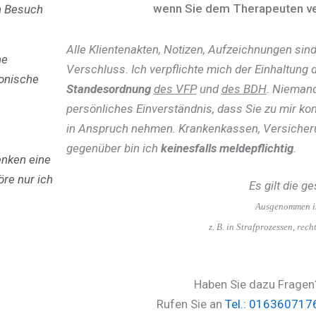
wenn Sie dem Therapeuten ve
n Besuch
Alle Klientenakten, Notizen, Aufzeichnungen sind
ne
Verschluss. Ich verpflichte mich der Einhaltung 
fonische
Standesordnung
des VFP
und
des BDH
. Niemand
persönliches Einverständnis, dass Sie zu mir k
in Anspruch nehmen. Krankenkassen, Versicher
gegenüber bin ich
keinesfalls meldepflichtig
.
enken eine
re nur ich
Es gilt die g
Ausgenommen is
z. B. in Strafprozessen, rec
Haben Sie dazu Fragen
Rufen Sie an
Tel.: 016360717