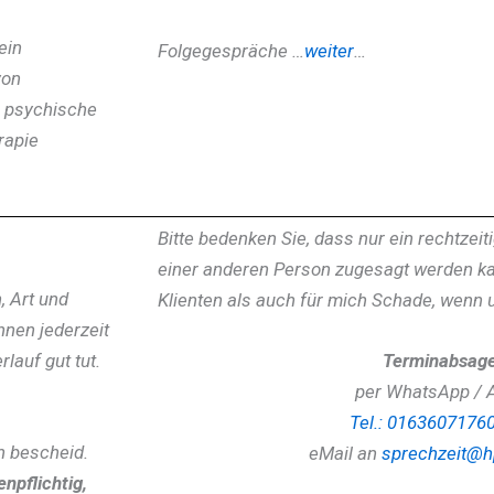
 ein
Folgegespräche …
weiter
…
von
e psychische
rapie
Bitte bedenken Sie, dass nur ein rechtzei
einer anderen Person zugesagt werden ka
 Art und
Klienten als auch für mich Schade, wenn 
hnen jederzeit
rlauf gut tut.
Terminabsag
per WhatsApp / 
Tel.: 0163607176
 bescheid.
eMail an
sprechzeit@h
enpflichtig,