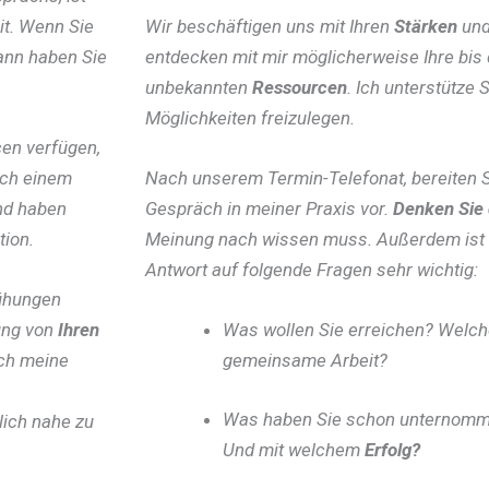
t. Wenn Sie
Wir beschäftigen uns mit Ihren
Stärken
und
ann haben Sie
entdecken mit mir möglicherweise Ihre bis
unbekannten
Ressourcen
. Ich unterstütze
Möglichkeiten freizulegen.
cen verfügen,
ach einem
Nach unserem Termin-Telefonat, bereiten S
und haben
Gespräch in meiner Praxis vor.
Denken Sie
tion.
Meinung nach wissen muss. Außerdem ist 
Antwort auf folgende Fragen sehr wichtig:
ühungen
lung von
Ihren
Was wollen Sie erreichen? Welc
ich meine
gemeinsame Arbeit?
Was haben Sie schon unternomme
lich nahe zu
Und mit welchem
Erfolg?