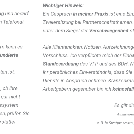
Wichtiger Hinweis:
ig
und bedarf
Ein Gespräch
in meiner Praxis
ist eine Ein
m Telefonat
Zweiersitzung bei Partnerschaftsthemen.
unter dem Siegel der
Verschwiegenheit
st
ern kann es
Alle Klientenakten, Notizen, Aufzeichnunge
fundierte
Verschluss. Ich verpflichte mich der Einh
Standesordnung
des VFP
und
des BDH
. 
en ist.
Ihr persönliches Einverständnis, dass Si
Dienste in Anspruch nehmen. Krankenkas
, ob Ihre
Arbeitgebern gegenüber bin ich
keinesfal
 gar nicht
ngssystem
Es gilt d
en, prüfen Sie
Ausgenomm
rstattet
z. B. in Strafprozesse