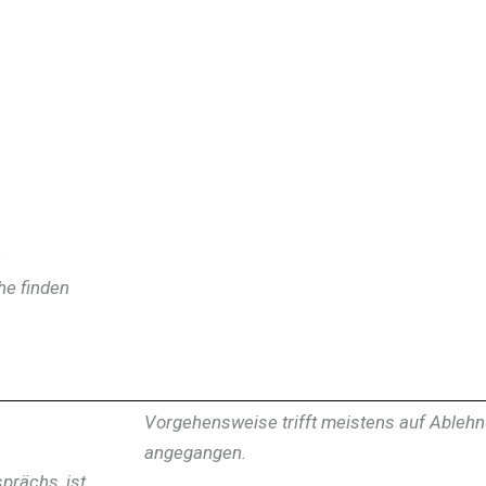
n
he finden
Vorgehensweise trifft meistens auf Ablehnu
angegangen.
prächs, ist