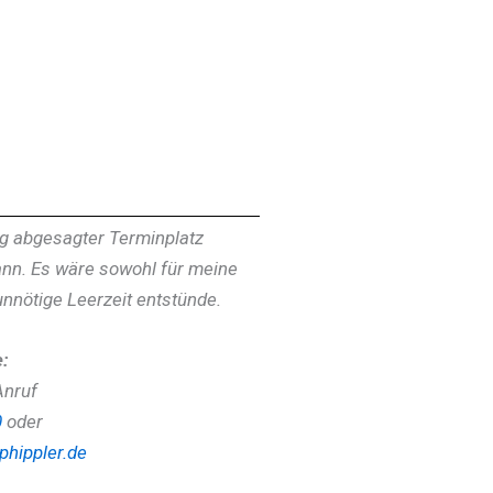
tig abgesagter Terminplatz
nn. Es wäre sowohl für meine
unnötige Leerzeit entstünde.
e:
Anruf
0
oder
phippler.de