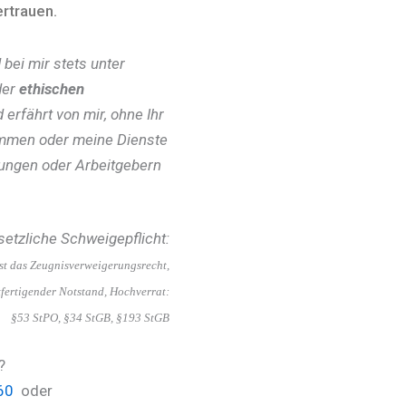
rtrauen.
 bei mir stets unter
der
ethischen
 erfährt von mir, ohne Ihr
ommen oder meine Dienste
ungen oder Arbeitgebern
esetzliche Schweigepflicht:
t das Zeugnisverweigerungsrecht,
htfertigender Notstand, Hochverrat:
§53 StPO, §34 StGB, §193 StGB
?
60
oder