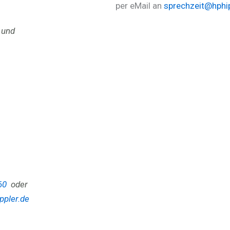
per eMail an
sprechzeit@hphip
 und
60
oder
ppler.de