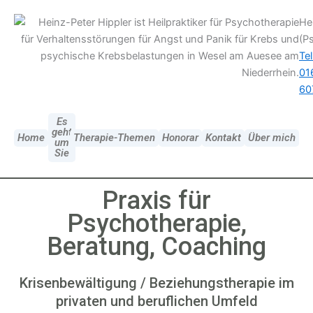
Hei
(P
Tel
01
60
Es
geht
Home
Therapie-Themen
Honorar
Kontakt
Über mich
um
Sie
Praxis für
Psychotherapie,
Beratung, Coaching
Krisenbewältigung / Beziehungstherapie im
privaten und beruflichen Umfeld