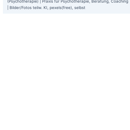
(Psychotherapie) | Praxis für Psychotherapie, Beratung, Coaching
| Bilder/Fotos teilw. KI, pexels(free), selbst